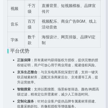
千万
直播背景、短视频模板、品牌宣
视频
级
传片
百万
视频配乐、商业广告BGM、线上
音乐
级
活动音效
数千
海报设计、网页排版、品牌VI定
字体
款
制
平台优势
正版保障
：所有素材均获得版权方授权，提供完整的授
权链证明，用户可放心用于商业用途，规避侵权风险。
京东生态整合
：与京东电商系统深度打通，支持一键关
联店铺素材库，适配京东商家后台、京准通等工具，提
升运营效率。
智能搜索
：支持以图搜图、场景标签筛选、颜色/构图高
级过滤，精准定位所需素材，减少人工筛选时间。
定制化服务
：针对企业客户提供品牌专属素材库搭建、
批量采购折扣、肖像权授权等增值服务。