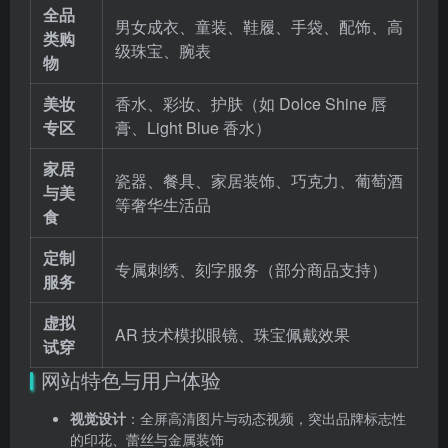
全品
男女成衣、童装、鞋履、手袋、配饰、高
类购
级珠宝、腕表
物
美妆
香水、彩妆、护肤（如 Dolce Shine 唇
专区
膏、Light Blue 香水）
家居
瓷器、餐具、家居装饰、巧克力、葡萄酒
与美
等奢华生活品
食
定制
专属刺绣、刻字服务（部分商品支持）
服务
虚拟
AR 技术模拟眼镜、珠宝佩戴效果
试穿
网站特色与用户体验
视觉设计
：全屏高清图片与动态视频，突出品牌标志性
的印花、蕾丝与金属装饰