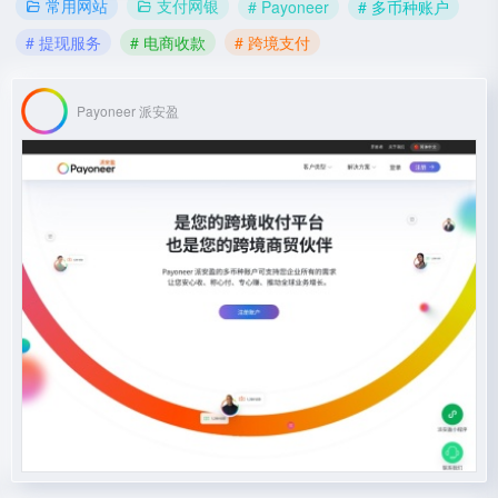
常用网站
支付网银
# Payoneer
# 多币种账户
# 提现服务
# 电商收款
# 跨境支付
Payoneer 派安盈