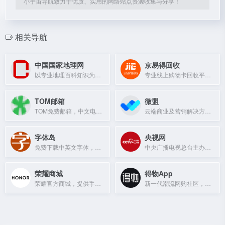
小宇宙导航致力于优质、实用的网络站点资源收集与分享！
相关导航
中国国家地理网
京易得回收
以专业地理百科知识为基础，提供权威地理资讯、深度旅游体验和互动社区的平台。
专业线上购物卡回收平台，支持京东E卡、沃尔玛卡等多种礼品卡券回收。
TOM邮箱
微盟
TOM免费邮箱，中文电子邮箱早期品牌，支持客户端收发，垃圾邮件拦截率超98%，提供免费邮箱、企业邮箱等服务。
云端商业及营销解决方案提供商，助力商家数字化转型与增长。
字体岛
央视网
免费下载中英文字体，提供字体转换器服务。
中央广播电视总台主办的中央重点新闻网站，以视频为特色，提供权威新闻资讯。
荣耀商城
得物App
荣耀官方商城，提供手机、笔记本、平板、手表等全场景智慧产品，正品保障、以旧换新等服务。
新一代潮流网购社区，提供正品潮流装备鉴别与社区服务。