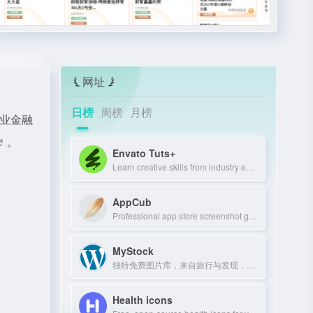
网址
日榜
周榜
月榜
及企业金融
。
Envato Tuts+
Learn creative skills from industry experts with tutorials and courses.
AppCub
Professional app store screenshot generator and Google Play preview maker for AS
MyStock
独特免费图片库，来自旅行与发现，可商用可修改。
Health icons