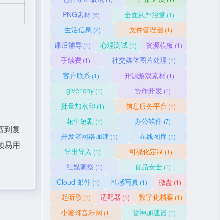
PNG素材
全面从严治党
(6)
(1)
生活信息
文件管理器
(2)
(1)
课后辅导
心理测试
资源模板
(1)
(1)
(1)
手续费
社交媒体图片处理
(1)
(1)
客户联系
开源游戏素材
(1)
(1)
givenchy
协作开发
(1)
(1)
批量加水印
信息服务平台
(1)
(1)
花生短剧
办公软件
(1)
(7)
蓄到复
开发者网络加速
在线图库
(1)
(1)
顾易用
导出导入
可视化定制
(1)
(1)
社媒洞察
食品安全
(1)
(1)
iCloud 邮件
性感写真
微盘
(1)
(1)
(1)
一起听歌
适配器
数字化档案
(1)
(1)
(1)
小蜜蜂音乐网
雷神加速器
(1)
(1)