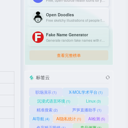
Free, open-source health icons for your projects.
Open Doodles
Free sketchy illustrations of people for personal and commercial use.
Fake Name Generator
Generate random fake names with realistic personal details.
查看完整榜单
标签云
职场演示
X-MOL学术平台
(1)
(1)
沉浸式语言环境
Linux
(1)
(3)
精准搜索
芦笋直播助手
(2)
(1)
AI导航
AI隐私统计
AI检测
(4)
(1)
(5)
色盲矫正眼镜
产品评测
(1)
(1)