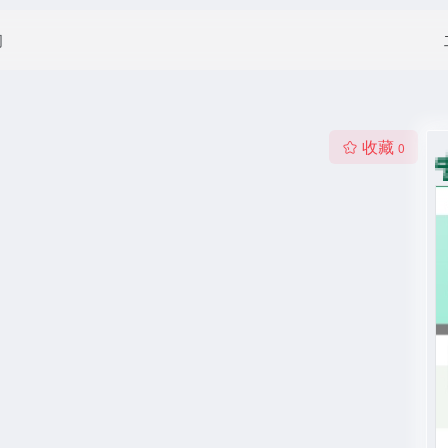
闻
收藏
0
。