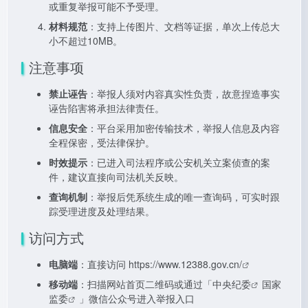
或重复举报可能不予受理。
材料规范
：支持上传图片、文档等证据，单次上传总大
小不超过10MB。
注意事项
禁止诬告
：举报人须对内容真实性负责，故意捏造事实
诬告陷害将承担法律责任。
信息安全
：平台采用加密传输技术，举报人信息及内容
全程保密，受法律保护。
时效提示
：已进入司法程序或公安机关立案侦查的案
件，建议直接向司法机关反映。
查询机制
：举报后凭系统生成的唯一查询码，可实时跟
踪受理进度及处理结果。
访问方式
电脑端
：直接访问
https://www.12388.gov.cn/
移动端
：扫描网站首页二维码或通过「
中央纪委
国家
监委
」微信公众号进入举报入口