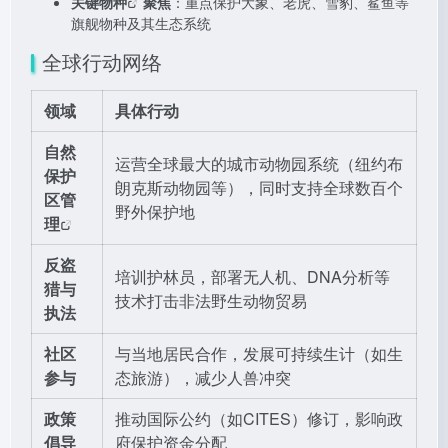
关键物种
聚焦
：重点保护大象、老虎、雪豹、鲨鱼等
旗舰物种及其生态系统
全球行动网络
领域
具体行动
自然
运营全球最大的城市动物园系统（纽约布
保护
朗克斯动物园等），同时支持全球数百个
区管
野外保护地
理
反盗
培训护林员，部署无人机、DNA分析等
猎与
技术打击非法野生动物贸易
执法
社区
与当地居民合作，发展可持续生计（如生
参与
态旅游），减少人兽冲突
政策
推动国际公约（如CITES）修订，影响政
倡导
府保护资金分配