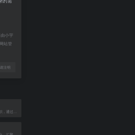
身的需
不由小宇
系网站管
l转载请注明
联合国教科文组织，通过教育、科学和文化促进和平与国际合作。
腾讯旗下公益平台，汇聚爱心力量，助力社会公益项目。