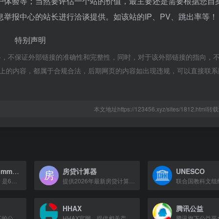
户体验等；当然要评估一个站的价值，最主要还是需要根据您自
举报中心的站长进行洽谈提供。如该站的IP、PV、跳出率等！
特别声明
络，不保证外部链接的准确性和完整性，同时，对于该外部链接的指向，
该网页上的内容，都属于合规合法，后期网页的内容如出现违规，可以直接联
本文地址https://123456.xyz/sites/1812.htm
East African Community
房贷计算器
UNESCO
东非共同体（EAC）是6个伙伴国组成的区域政府间组织，总部设在坦桑尼亚阿鲁沙。
提供2026年最新房贷计算器，支持公积金贷款、商业贷款等多种方式，帮助用户快速计算月供、利息等。
HHAX
腾讯公益
京东公益是京东旗下的公益平台，致力于通过电商优势推动公益事业发展。
HHAX官网，提供相关产品与服务。