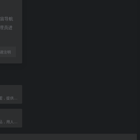
宇宙导航
管理员进
l转载请注明
全球航空公司联盟，提供无缝衔接的旅行体验。
讯飞医疗旗下产品，用人工智能守护生命健康。