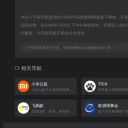
本站小宇宙导航提供的12309中国检察网都来源于网络，
实际控制，在2026年7月5日 下午4:26收录时，该网页
行删除，小宇宙导航不承担任何责任。
小宇宙导航致力于优质、实用的网络站点资源收集与分享！
相关导航
小米公益
TICA
小米公益平台依托互联网技术，提供安全便捷的公益捐赠服务，助力慈善事业发展。
飞蚂蚁
欧洲理事会
提供旧衣、图书、家电等上门回收服务，覆盖全国360城，最快2小时免费上门。