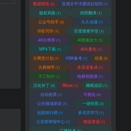
数据报告
亚洲太平洋通讯社组织
(2)
(1)
版权风险
拍照翻译
(1)
(1)
公众号助手
久久动漫
(3)
(1)
诗歌写作
百度搜索学堂
(1)
(1)
4K分辨率
AI图像放大
(1)
(5)
MP4下載
AI矢量化
(1)
(1)
古腾堡计划
HSK备考
动漫
(1)
(1)
(5)
古典钢琴
多渠道集成
(1)
(1)
手工制作
电梯智能屏
(1)
(1)
汉化补丁
Blaze
睡眠追踪
(3)
(1)
(1)
自动抢票
可视化
(1)
(4)
公共领域录音
一键抠图
(1)
(3)
短剧排行榜
多语言学习
(1)
(1)
公安部举报中心
精选资源
(1)
(1)
广播技术
(1)