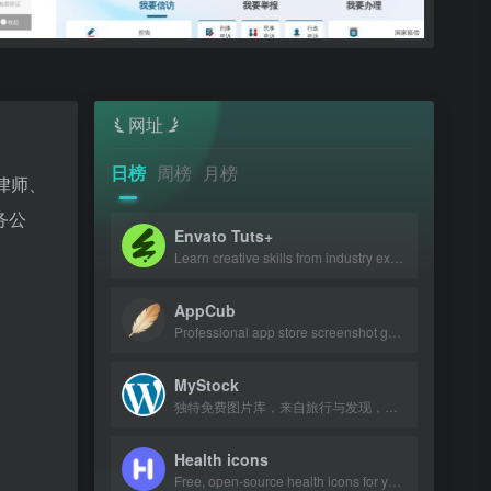
网址
日榜
周榜
月榜
、律师、
务公
Envato Tuts+
Learn creative skills from industry experts with tutorials and courses.
AppCub
Professional app store screenshot generator and Google Play preview maker for AS
MyStock
独特免费图片库，来自旅行与发现，可商用可修改。
Health icons
Free, open-source health icons for your projects.