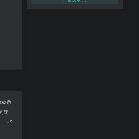
naz数
问速
，一些