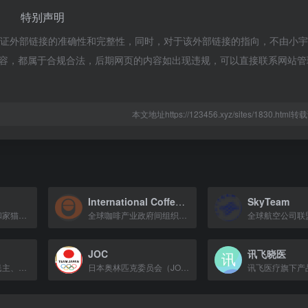
特别声明
不保证外部链接的准确性和完整性，同时，对于该外部链接的指向，不由小
上的内容，都属于合规合法，后期网页的内容如出现违规，可以直接联系网站
本文地址https://123456.xyz/sites/1830.htm
International Coffee Organization
SkyTeam
世界最大的纯种猫和家猫遗传注册机构，致力于猫的品种保护与健康。
全球咖啡产业政府间组织，促进咖啡贸易与可持续发展。
JOC
讯飞晓医
致力于在欧洲推广民主、人权与法治的国际组织，制定200余项条约。
日本奥林匹克委员会（JOC）官方网站，提供奥运会等国际综合体育赛事及日本代表团信息。