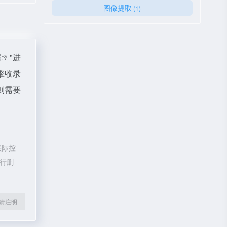
图像提取
(1)
据
"进
擎收录
则需要
实际控
进行删
l转载请注明