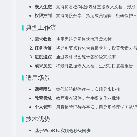
嵌入生态
：支持将看板/导图/表格直接嵌入文档，形
权限控制
：支持链接分享、指定成员编辑、密码保护
典型工作流
需求收集
：使用思维导图模块梳理需求树
任务拆解
：将导图节点转化为看板卡片，设置负责人
进度追踪
：通过表格视图统计各阶段完成率
成果沉淀
：将最终数据嵌入文档，生成项目复盘报告
适用场景
远程团队
：替代传统邮件往来，实现异步协作
教育领域
：教师发布课件，学生提交作业批注
个人管理
：用看板管理待办事项，用导图整理学习笔
技术优势
基于WebRTC实现毫秒级同步