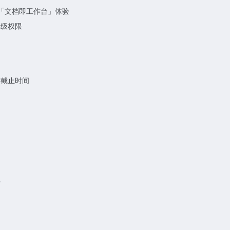
成「文档即工作台」体验
三级权限
与截止时间
记