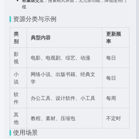
轻量级交互
：搜索框式界面，无冗余功能，降低使用门
槛
资源分类与示例
类
更新频
典型内容
别
率
影
电影、电视剧、综艺、动漫
每日
视
小
网络小说、出版书籍、经典文
每日
说
学
软
办公工具、设计软件、小工具
每周
件
其
教程、素材、压缩包
不定时
他
使用场景