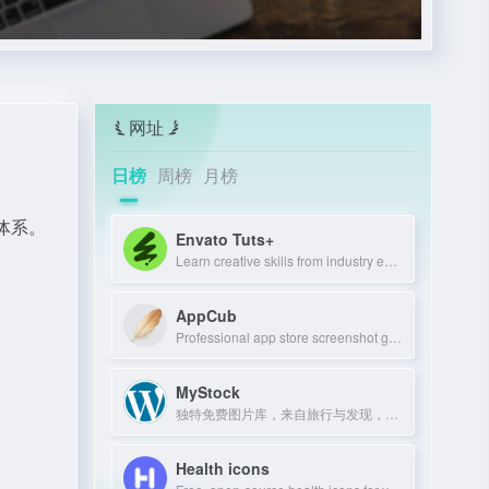
网址
日榜
周榜
月榜
体系。
Envato Tuts+
Learn creative skills from industry experts with tutorials and courses.
AppCub
Professional app store screenshot generator and Google Play preview maker for AS
MyStock
独特免费图片库，来自旅行与发现，可商用可修改。
Health icons