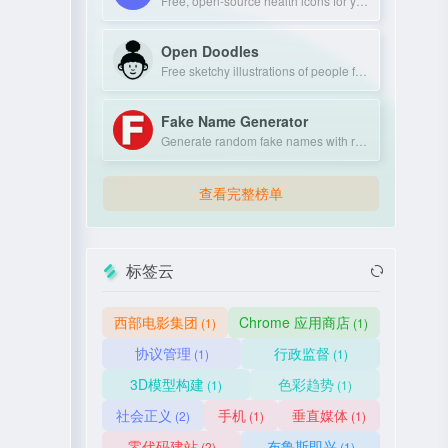
Free, open-source health icons for your projects.
Open Doodles
Free sketchy illustrations of people for personal and commercial use.
Fake Name Generator
Generate random fake names with realistic personal details.
查看完整榜单
标签云
西部电影集团
Chrome 应用商店
(1)
(1)
协议管理
行政监督
(1)
(1)
3D模型构建
色彩趋势
(1)
(1)
社会正义
手机
垂直媒体
(2)
(1)
(1)
零代码建站
布鲁斯即兴
(2)
(1)