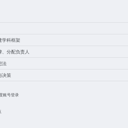
建学科框架
碑、分配负责人
想法
与决策
度账号登录
点