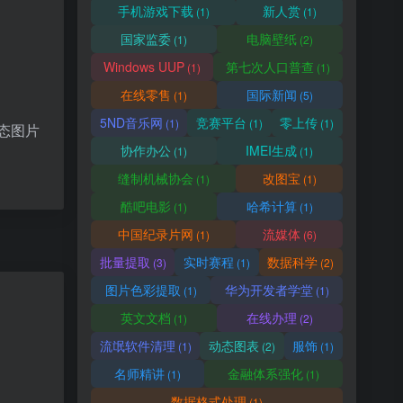
手机游戏下载
新人赏
(1)
(1)
国家监委
电脑壁纸
(1)
(2)
Windows UUP
第七次人口普查
(1)
(1)
在线零售
国际新闻
(1)
(5)
5ND音乐网
竞赛平台
零上传
(1)
(1)
(1)
态图片
协作办公
IMEI生成
(1)
(1)
缝制机械协会
改图宝
(1)
(1)
酷吧电影
哈希计算
(1)
(1)
中国纪录片网
流媒体
(1)
(6)
批量提取
实时赛程
数据科学
(3)
(1)
(2)
图片色彩提取
华为开发者学堂
(1)
(1)
英文文档
在线办理
(1)
(2)
流氓软件清理
动态图表
服饰
(1)
(2)
(1)
名师精讲
金融体系强化
(1)
(1)
数据格式处理
(1)