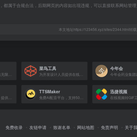
的内容，都属于合规合法，后期网页的内容如出现违规，可以直接联系网站管
本文地址https://123456.xyz/sites/2344.htm
菜鸟工具
今年会
百度网盘出品，提供无限空间云相册服务。
为开发设计人员提供在线工具、网址导航与调试服务。
TTSMaker
迅捷视频
在线PDF工具集合，提供合并、拆分、压缩、转换等功能。
免费AI配音平台，支持50+语言和300+语音风格，在线试听并下载MP3/WAV音频。
免费收录
友链申请
致谢名单
网站地图
免责声明
关于