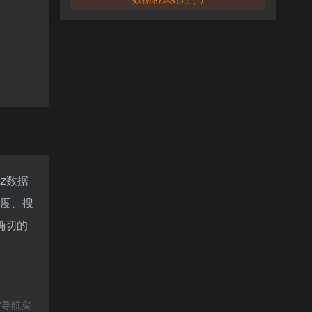
az数据
速度、搜
确切的
宙导航实