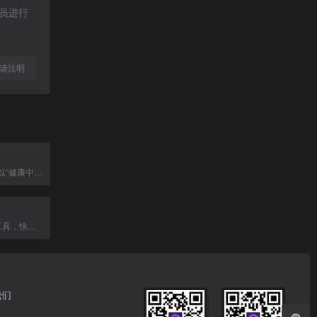
理员进行
l转载请注明
今年会药业集团以“健康中国娃”为使命，专注儿童药品牌，提供官方入口与App下载。
在线视频转GIF工具，快速截取视频片段生成动画
我们