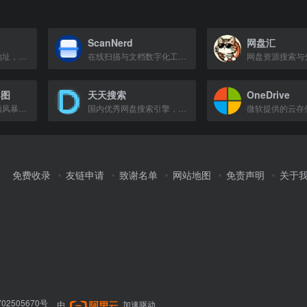
ScanNerd
网盘汇
解析城通网盘直连地址，快速获取下载链接。
在线扫描与文档数字化工具，将手机照片转为清晰PDF，自动校正畸变并增强画质。
导图
天天搜索
OneDrive
快速制作笔记和头脑风暴的思维导图工具，支持多平台同步。
国内优秀网盘搜索引擎，支持百度网盘、阿里云盘、蓝奏网盘等多平台资源搜索。
免费收录
友链申请
致谢名单
网站地图
免责声明
关于
02505670号
由
加速驱动