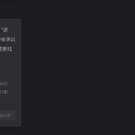
"进
擎收录以
需要找
际控
进行删
l转载请注明