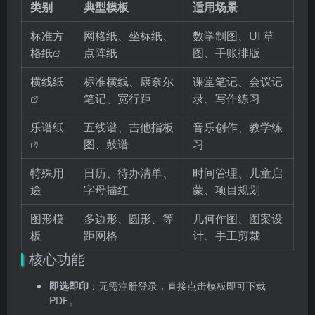
类别
典型模板
适用场景
标准
方
网格纸、坐标纸、
数学制图、UI 草
格纸
点阵纸
图、手账排版
横线纸
标准横线、康奈尔
课堂笔记、会议记
笔记、宽行距
录、写作练习
乐谱纸
五线谱、吉他指板
音乐创作、教学练
图、鼓谱
习
特殊用
日历、待办清单、
时间管理、儿童启
途
字母描红
蒙、项目规划
图形模
多边形、圆形、等
几何作图、图案设
板
距网格
计、手工剪裁
核心功能
即选即印
：无需注册登录，直接点击模板即可下载
PDF。