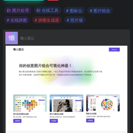
图片处理
在线工具
# 图标云
# 图片组合
# 在线拼图
# 拼图生成器
# 照片墙
懒人图云