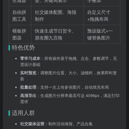
生成器
签、关键词展示
字叠加
自由拼
社交媒体配图、海报
自定义尺寸
图工具
制作
+拖拽布局
模板拼
快速生成节日贺卡、
预设版式+一
图器
朋友圈九宫格
键替换图片
特色优势
零学习成本
：所有操作基于拖拽、点击、参数调节，无
需设计基础
实时预览
：调整图片位置、大小、滤镜时，效果即时更
新
批量处理
：支持一次上传多张图片，自动填充布局
高清导出
：生成图片分辨率最高可达 4096px，满足打印
需求
适用人群
社交媒体运营
：制作活动海报、产品合集