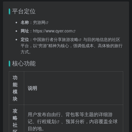
平台定位
名称
：
穷游网
网址
：
https://www.qyer.com
定位
：中国旅行者分享
旅游攻略
与目的地信息的社区
平台，以“穷游”精神为核心，强调低成本、高体验的旅行
方式。
核心功能
功
能
说明
模
块
攻
用户发布自由行、背包客等主题的详细游
略
记、
行程规划
、预算分析，内容覆盖全球
社
目的地。
区