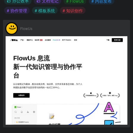
办公效率
文档笔记
# FlowUs
# 内容发布
# 协作管理
# 模板系统
# 知识创作
FlowUs