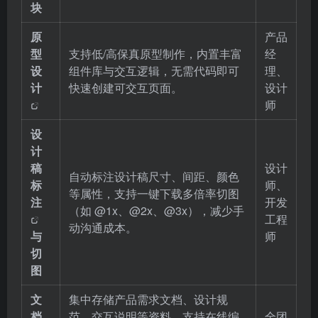
块
原
产品
型
支持低/高保真原型制作，内置丰富
经
设
组件库与交互逻辑，无需代码即可
理、
计
快速创建可交互页面。
设计
师
设
计
稿
设计
自动标注设计稿尺寸、间距、颜色
标
师、
等属性，支持一键下载多倍率切图
注
开发
（如 @1x、@2x、@3x），减少手
工程
动沟通成本。
与
师
切
图
文
集中存储产品需求文档、设计规
档
范、交互说明等资料，支持在线编
全团