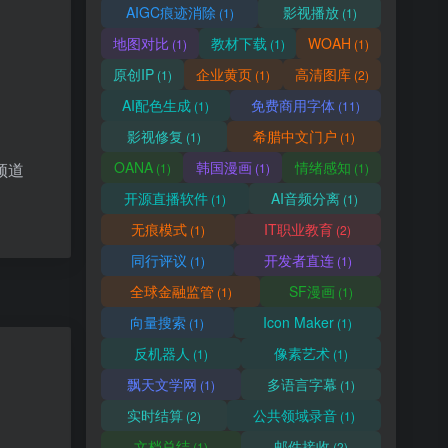
AIGC痕迹消除
影视播放
(1)
(1)
地图对比
教材下载
WOAH
(1)
(1)
(1)
原创IP
企业黄页
高清图库
(1)
(1)
(2)
AI配色生成
免费商用字体
(1)
(11)
影视修复
希腊中文门户
(1)
(1)
OANA
韩国漫画
情绪感知
频道
(1)
(1)
(1)
开源直播软件
AI音频分离
(1)
(1)
无痕模式
IT职业教育
(1)
(2)
同行评议
开发者直连
(1)
(1)
全球金融监管
SF漫画
(1)
(1)
向量搜索
Icon Maker
(1)
(1)
反机器人
像素艺术
(1)
(1)
飘天文学网
多语言字幕
(1)
(1)
实时结算
公共领域录音
(2)
(1)
文档总结
邮件接收
(1)
(2)