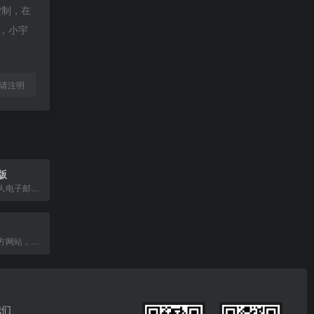
控制，在
除，小宇
l转载请注明
版
阿里云提供的个人电子邮箱服务，支持网页和手机端注册登录，拥有60G容量和2G附件发送功能。
中国民生银行官方网站，提供个人及企业金融服务。
我们