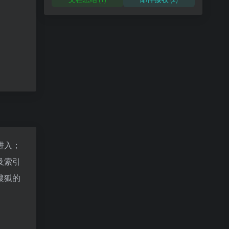
进入；
及索引
搜狐的