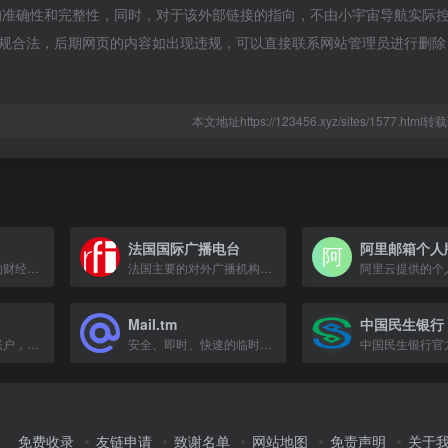
的准确性和完整性，同时，对于该外部链接的指向，不由小宇宙导航实际
属于合规合法，后期网页的内容如出现违规，可以直接联系网站管理员进行删
本文地址https://123456.xyz/sites/1577.htm
法国国际广播电台
阿里邮箱个人
上海报业集团主管的财经新闻集团，提供A股、股市、金融等全方位证券资讯服务。
法国主要的对外广播机构，提供多语言新闻与时事节目。
Mail.tm
中国民生银行
国际汇款与多币种账户，支持40种货币，节省费用。
安全、即时、快速的临时电子邮件服务，保护个人邮箱免受垃圾邮件。
免费收录
友链申请
致谢名单
网站地图
免责声明
关于