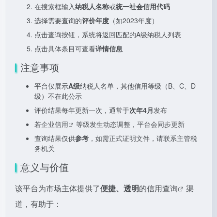
在搜索框输入
纳税人名称
或
统一社会信用代码
选择需要查询的
评价年度
（如2023年度）
点击查询按钮，系统将返回匹配的A级纳税人列表
点击具体条目可查看
详情信息
注意事项
平台仅展示
A级
纳税人名单，其他信用等级（B、C、D
级）不在此公示
评价结果每年更新一次，通常于
次年4月
发布
若
企业信用
等级发生动态调整，平台会同步更新
查询结果仅供
参考
，如需正式证明文件，请联系主管税
务机关
意义与价值
该平台为市场主体提供了
便捷、透明
的
信用查询
渠
道，有助于：