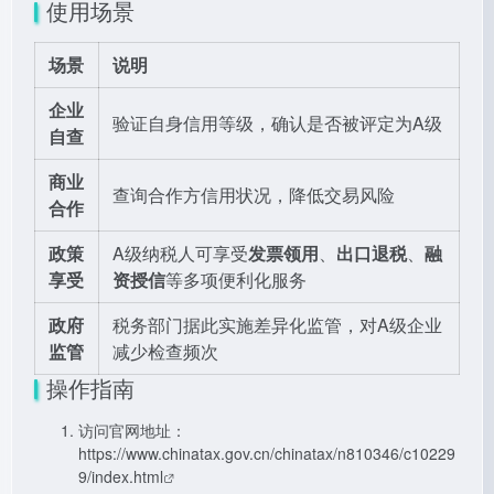
使用场景
场景
说明
企业
验证自身信用等级，确认是否被评定为A级
自查
商业
查询合作方信用状况，降低交易风险
合作
政策
A级纳税人可享受
发票领用
、
出口退税
、
融
享受
资授信
等多项便利化服务
政府
税务部门据此实施差异化监管，对A级企业
监管
减少检查频次
操作指南
访问官网地址：
https://www.chinatax.gov.cn/chinatax/n810346/c10229
9/index.html