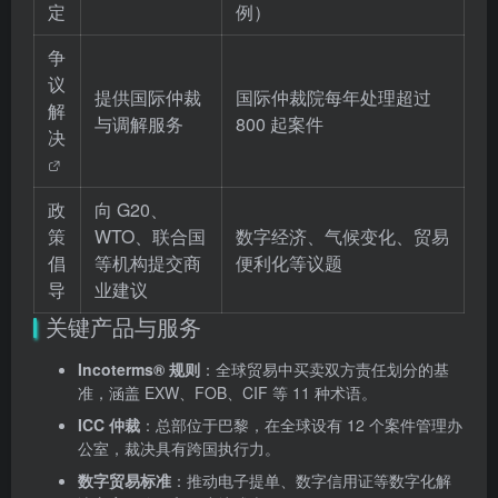
定
例）
争
议
提供国际仲裁
国际仲裁院每年处理超过
解
与调解服务
800 起案件
决
政
向 G20、
策
WTO、联合国
数字经济、气候变化、贸易
倡
等机构提交商
便利化等议题
导
业建议
关键产品与服务
Incoterms® 规则
：全球贸易中买卖双方责任划分的基
准，涵盖 EXW、FOB、CIF 等 11 种术语。
ICC 仲裁
：总部位于巴黎，在全球设有 12 个案件管理办
公室，裁决具有跨国执行力。
数字贸易标准
：推动电子提单、数字信用证等数字化解