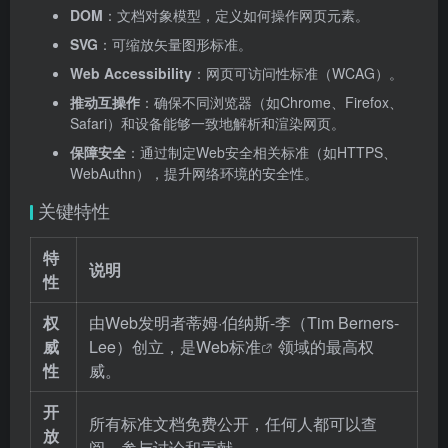
DOM
：文档对象模型，定义如何操作网页元素。
SVG
：可缩放矢量图形标准。
Web Accessibility
：网页可访问性标准（WCAG）。
推动互操作
：确保不同浏览器（如Chrome、Firefox、
Safari）和设备能够一致地解析和渲染网页。
保障安全
：通过制定Web安全相关标准（如HTTPS、
WebAuthn），提升网络环境的安全性。
关键特性
特
说明
性
权
由Web发明者蒂姆·伯纳斯-李（Tim Berners-
威
Lee）创立，是
Web标准
领域的最高权
性
威。
开
所有标准文档免费公开，任何人都可以查
放
阅、参与讨论和贡献。