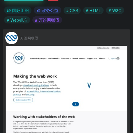
国际组织
政务公益
# CSS
# HTML
# W3C
# Web标准
# 万维网联盟
万维网联盟