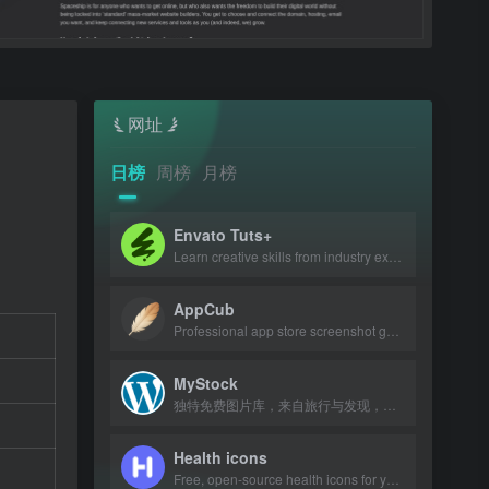
网址
日榜
周榜
月榜
Envato Tuts+
Learn creative skills from industry experts with tutorials and courses.
AppCub
Professional app store screenshot generator and Google Play preview maker for AS
MyStock
独特免费图片库，来自旅行与发现，可商用可修改。
Health icons
Free, open-source health icons for your projects.