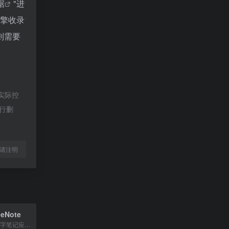
据
"进
引擎收录
则需要
实际控
进行删
l转载请注明
neNote
Microsoft 365 数字笔记应用，支持跨设备记录与整理笔记。