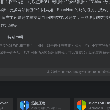
站的相关权重信息，可以点击"
5118数据
""
爱站数据
""
Chinaz数
，更多网站价值评估因素如：ScanNerd的访问速度、搜索
，最主要还是需要根据您自身的需求以及需要，一些确切的数据
V、跳出率等！
特别声明
外部链接的准确性和完整性，同时，对于该外部链接的指向，不由小宇宙导航
容，都属于合规合法，后期网页的内容如出现违规，可以直接联系网站管理员
本文地址https://123456.xyz/sites/2400.htm
over
迅捷压缩
Microsoft O
使用AI驱动的在线工具，轻松去除图片水印，保持原图质量，无需注册。
在线免费图片压缩工具，支持JPG、PNG、BMP格式，一键压缩图片大小，保持高质量。